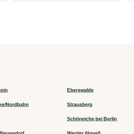
pin
Eberswalde
cke/Nordbahn
Strausberg
Schöneiche bei Berlin
Neuendorf
Werder (Havel)