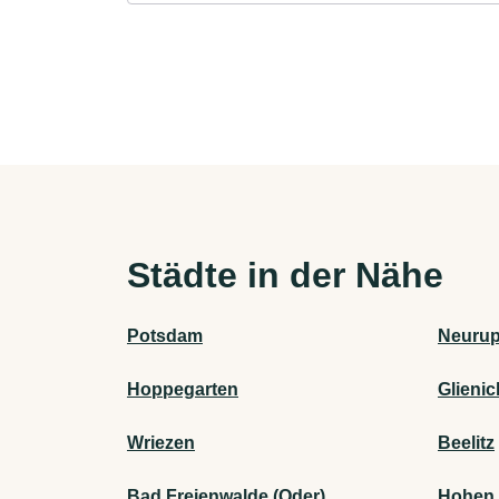
Städte in der Nähe
Potsdam
Neurup
Hoppegarten
Glieni
Wriezen
Beelitz
Bad Freienwalde (Oder)
Hohen 