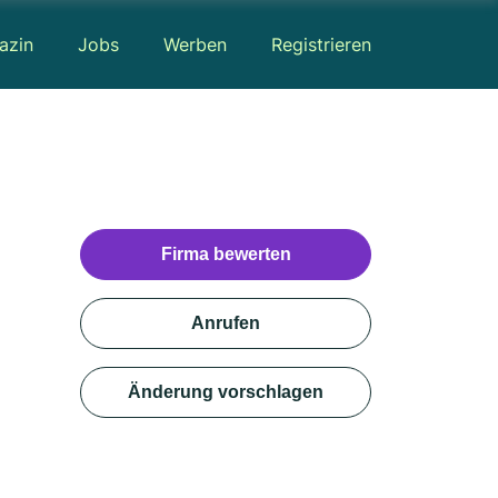
azin
Jobs
Werben
Registrieren
Firma bewerten
Anrufen
Änderung vorschlagen