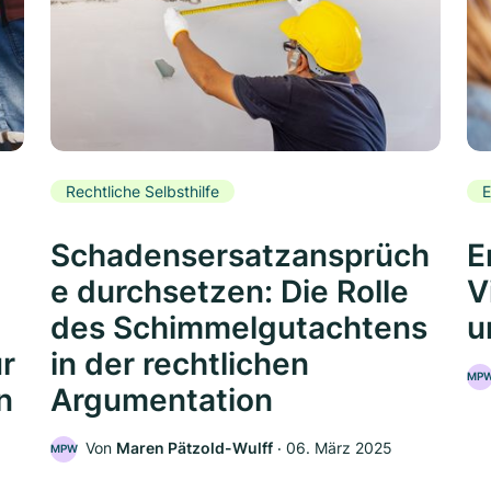
Rechtliche Selbsthilfe
E
Schadensersatzansprüch
E
e durchsetzen: Die Rolle
V
des Schimmelgutachtens
u
ür
in der rechtlichen
MP
n
Argumentation
Von
Maren Pätzold-Wulff
‧
06. März 2025
MPW