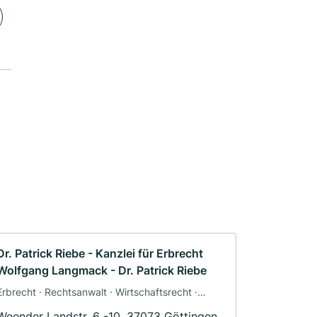
Dr. Patrick Riebe - Kanzlei für Erbrecht
Wolfgang Langmack - Dr. Patrick Riebe
Erbrecht · Rechtsanwalt · Wirtschaftsrecht ·
Immobilienrecht · Steuerrecht · Strafrecht
Weender Landstr. 6 -10, 37073 Göttingen