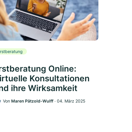
rstberatung
rstberatung Online:
irtuelle Konsultationen
nd ihre Wirksamkeit
Von
Maren Pätzold-Wulff
‧
04. März 2025
W