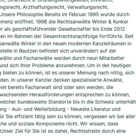
ungsrecht, Arzthaftungsrecht, Verwaltungsrecht,
 Unsere Philosophie Bereits im Februar 1995 wurde durch
Kamenz eröffnet, 1998 die Rechtsanwälte Winter & Kunkel
 als geschäftsführender Gesellschafter bis Ende 2012
en im Rahmen der Gesamtrechtsnachfolge fortführte. Seit
tsanwälte Winter in den neuen modernen Kanzleiräumen in
telle in Bautzen befindet sich unverändert auf der
nwälte und Fachanwälte werden durch neun Mitarbeiter
n und sich Ihrer Probleme anzunehmen. Um in der heutigen
g bieten zu können, ist es unserer Meinung nach nötig, sich
lden. In unserer Kanzlei decken spezialisierte Anwälte,
iet bereits Fachanwalt sind oder sein werden, die
s wachsenden Herausforderungen entsprechen zu können,
elcher bundesweite Standorte bis in die Schweiz unterhält
rung - Aus- und Weiterbildung - Neueste Literatur und
Sie effizient tätig sein zu können, vergessen wir bei aller
iche und soziale Komponente nicht. Wir wissen, dass
nser Ziel für Sie ist es daher, Rechtsstreite durch eine