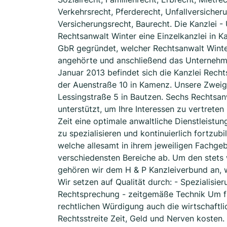
Verkehrsrecht, Pferderecht, Unfallversicher
Versicherungsrecht, Baurecht. Die Kanzlei -
Rechtsanwalt Winter eine Einzelkanzlei in 
GbR gegründet, welcher Rechtsanwalt Winter
angehörte und anschließend das Unternehm
Januar 2013 befindet sich die Kanzlei Rech
der Auenstraße 10 in Kamenz. Unsere Zweigs
Lessingstraße 5 in Bautzen. Sechs Rechtsa
unterstützt, um Ihre Interessen zu vertrete
Zeit eine optimale anwaltliche Dienstleistun
zu spezialisieren und kontinuierlich fortzubi
welche allesamt in ihrem jeweiligen Fachgeb
verschiedensten Bereiche ab. Um den stet
gehören wir dem H & P Kanzleiverbund an, w
Wir setzen auf Qualität durch: - Spezialisie
Rechtsprechung - zeitgemäße Technik Um für 
rechtlichen Würdigung auch die wirtschaftl
Rechtsstreite Zeit, Geld und Nerven kosten. U