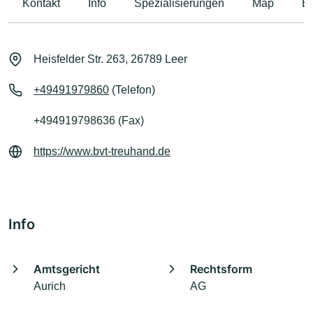
Kontakt
Info
Spezialisierungen
Map
B
Heisfelder Str. 263, 26789 Leer
+49491979860
(Telefon)
+494919798636 (Fax)
https://www.bvt-treuhand.de
Info
Amtsgericht
Rechtsform
Aurich
AG