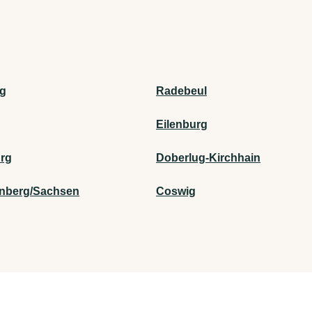
rg
Radebeul
Eilenburg
rg
Doberlug-Kirchhain
nberg/Sachsen
Coswig