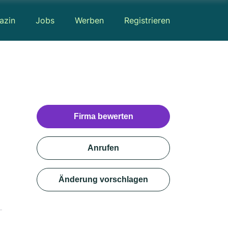
azin
Jobs
Werben
Registrieren
Firma bewerten
Anrufen
Änderung vorschlagen