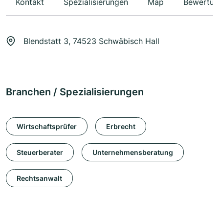
Kontakt
Spezialisierungen
Map
Bewertun
Blendstatt 3, 74523 Schwäbisch Hall
Branchen / Spezialisierungen
Wirtschaftsprüfer
Erbrecht
Steuerberater
Unternehmensberatung
Rechtsanwalt