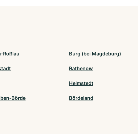
-Roßlau
Burg (bei Magdeburg)
stadt
Rathenow
Helmstedt
eben-Börde
Bördeland