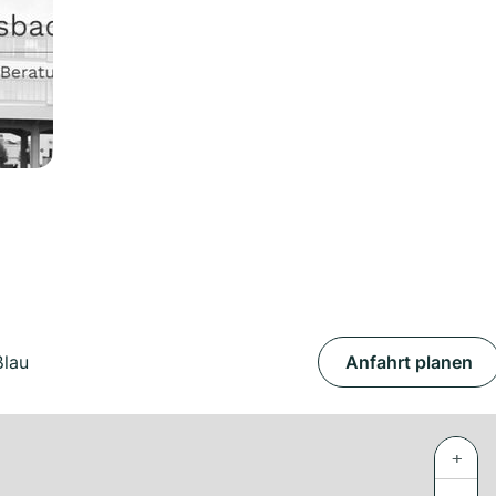
ßlau
Anfahrt planen
+