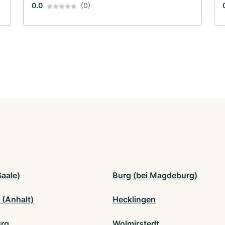
0.0
(0)
Saale)
Burg (bei Magdeburg)
 (Anhalt)
Hecklingen
urg
Wolmirstedt