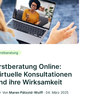
rstberatung
rstberatung Online:
irtuelle Konsultationen
nd ihre Wirksamkeit
Von
Maren Pätzold-Wulff
‧
04. März 2025
W