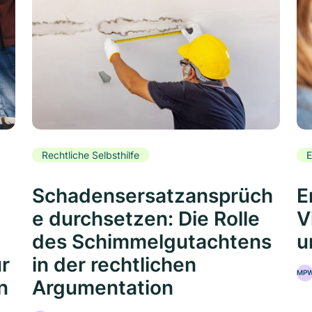
Rechtliche Selbsthilfe
E
Schadensersatzansprüch
E
e durchsetzen: Die Rolle
V
des Schimmelgutachtens
u
ür
in der rechtlichen
MP
n
Argumentation