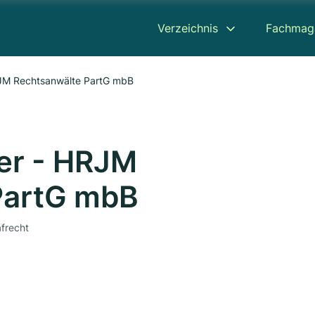
Verzeichnis
Fachmag
RJM Rechtsanwälte PartG mbB
er - HRJM
PartG mbB
afrecht