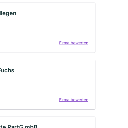
llegen
Firma bewerten
Fuchs
Firma bewerten
lte PartG mbB