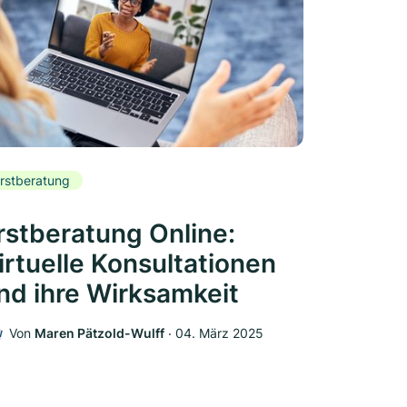
rstberatung
rstberatung Online:
irtuelle Konsultationen
nd ihre Wirksamkeit
Von
Maren Pätzold-Wulff
‧
04. März 2025
W