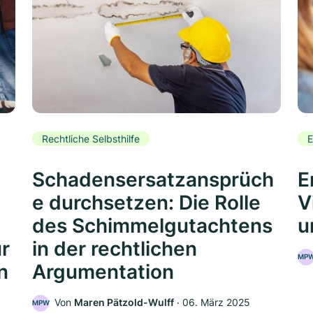
Rechtliche Selbsthilfe
E
Schadensersatzansprüch
E
e durchsetzen: Die Rolle
V
des Schimmelgutachtens
u
ür
in der rechtlichen
MP
n
Argumentation
Von
Maren Pätzold-Wulff
‧
06. März 2025
MPW