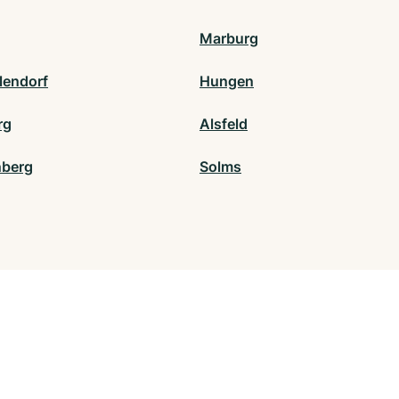
Marburg
lendorf
Hungen
rg
Alsfeld
nberg
Solms