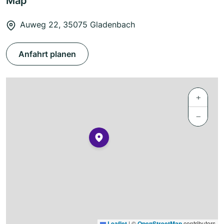
Map
Auweg 22, 35075 Gladenbach
Anfahrt planen
+
−
Leaflet
|
©
OpenStreetMap
contributors