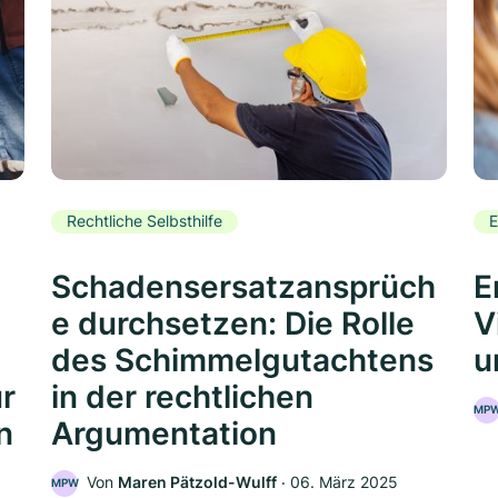
Rechtliche Selbsthilfe
E
Schadensersatzansprüch
E
e durchsetzen: Die Rolle
V
des Schimmelgutachtens
u
ür
in der rechtlichen
MP
n
Argumentation
Von
Maren Pätzold-Wulff
‧
06. März 2025
MPW