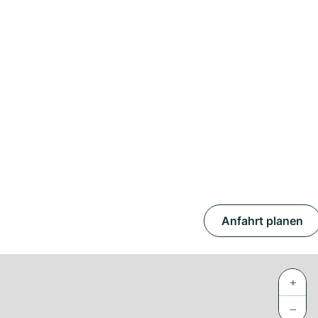
Anfahrt planen
+
−