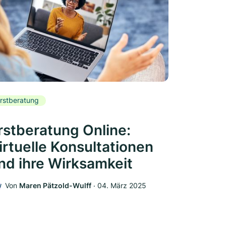
rstberatung
rstberatung Online:
irtuelle Konsultationen
nd ihre Wirksamkeit
Von
Maren Pätzold-Wulff
‧
04. März 2025
W