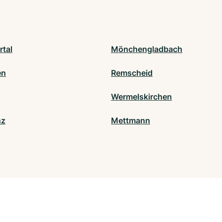
tal
Mönchengladbach
en
Remscheid
Wermelskirchen
nz
Mettmann