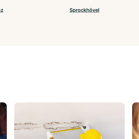
nz
Sprockhövel