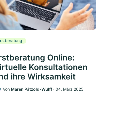
rstberatung
rstberatung Online:
irtuelle Konsultationen
nd ihre Wirksamkeit
Von
Maren Pätzold-Wulff
‧
04. März 2025
W