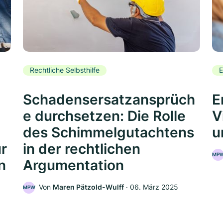
Rechtliche Selbsthilfe
E
Schadensersatzansprüch
E
e durchsetzen: Die Rolle
V
des Schimmelgutachtens
u
ür
in der rechtlichen
MP
n
Argumentation
Von
Maren Pätzold-Wulff
‧
06. März 2025
MPW