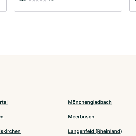
tal
Mönchengladbach
en
Meerbusch
skirchen
Langenfeld (Rheinland)