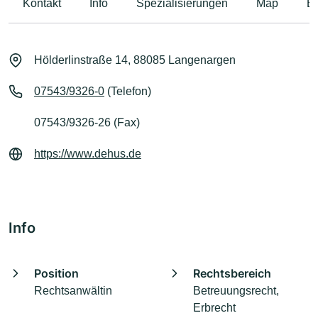
Kontakt
Info
Spezialisierungen
Map
B
Hölderlinstraße 14, 88085 Langenargen
07543/9326-0
(Telefon)
07543/9326-26 (Fax)
https://www.dehus.de
Info
Position
Rechtsbereich
Rechtsanwältin
Betreuungsrecht,
Erbrecht