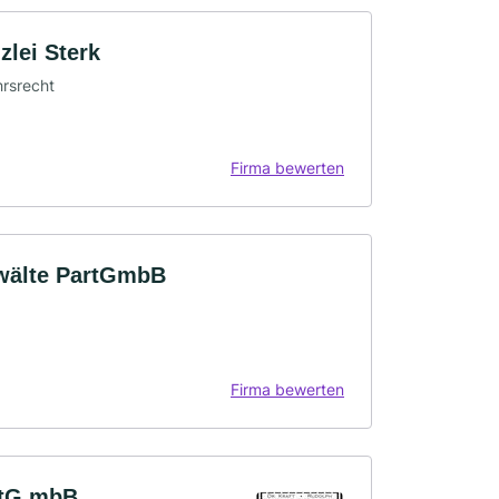
zlei Sterk
hrsrecht
Firma bewerten
nwälte PartGmbB
Firma bewerten
rtG mbB