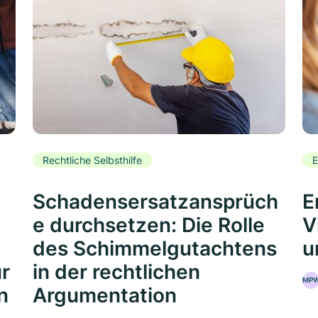
Rechtliche Selbsthilfe
E
Schadensersatzansprüch
E
e durchsetzen: Die Rolle
V
des Schimmelgutachtens
u
ür
in der rechtlichen
MP
n
Argumentation