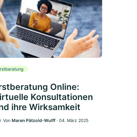
rstberatung
rstberatung Online:
irtuelle Konsultationen
nd ihre Wirksamkeit
Von
Maren Pätzold-Wulff
‧
04. März 2025
W