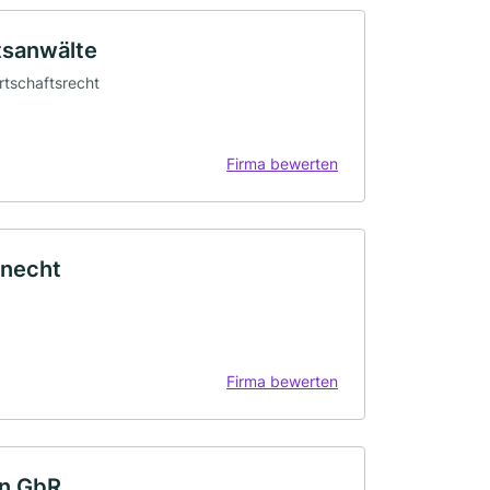
tsanwälte
irtschaftsrecht
Firma bewerten
Knecht
Firma bewerten
nn GbR