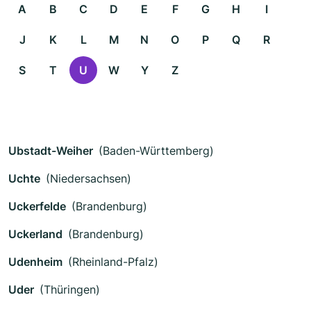
A
B
C
D
E
F
G
H
I
J
K
L
M
N
O
P
Q
R
S
T
U
W
Y
Z
Ubstadt-Weiher
(Baden-Württemberg)
Uchte
(Niedersachsen)
Uckerfelde
(Brandenburg)
Uckerland
(Brandenburg)
Udenheim
(Rheinland-Pfalz)
Uder
(Thüringen)