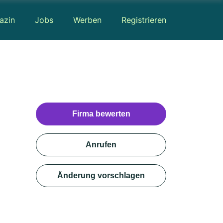
azin
Jobs
Werben
Registrieren
Firma bewerten
Anrufen
Änderung vorschlagen