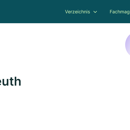
Verzeichnis
Fachmag
euth