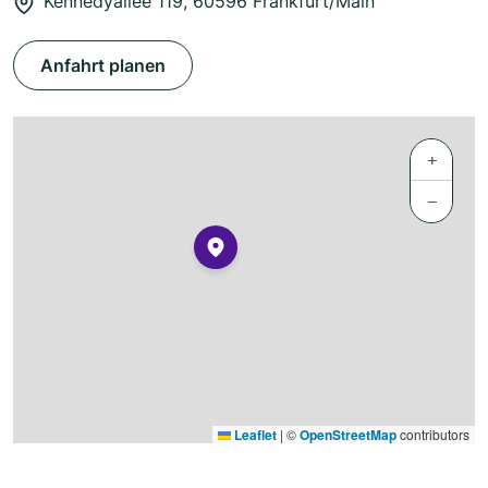
Kennedyallee 119, 60596 Frankfurt/Main
Anfahrt planen
+
−
Leaflet
|
©
OpenStreetMap
contributors