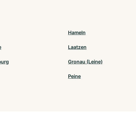
Hameln
e
Laatzen
burg
Gronau (Leine)
Peine