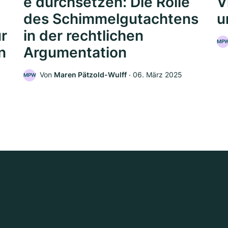
e durchsetzen: Die Rolle
V
des Schimmelgutachtens
u
ür
in der rechtlichen
MP
n
Argumentation
Von
Maren Pätzold-Wulff
‧
06. März 2025
MPW