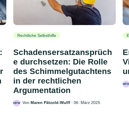
Rechtliche Selbsthilfe
E
:
Schadensersatzansprüch
E
e durchsetzen: Die Rolle
V
r
des Schimmelgutachtens
u
n
in der rechtlichen
MP
Argumentation
Von
Maren Pätzold-Wulff
‧
06. März 2025
MPW