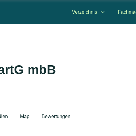
Verzeichnis
Fachma
PartG mbB
ien
Map
Bewertungen