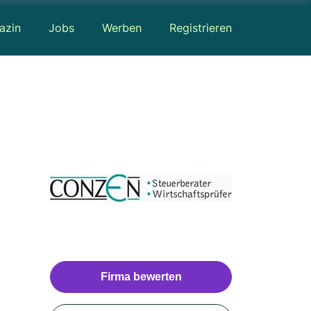
azin
Jobs
Werben
Registrieren
Firma bewerten