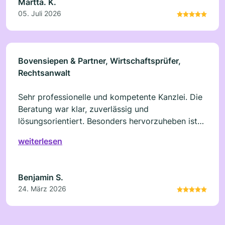
Martta. K.
05. Juli 2026
Bovensiepen & Partner, Wirtschaftsprüfer,
Rechtsanwalt
Sehr professionelle und kompetente Kanzlei. Die
Beratung war klar, zuverlässig und
lösungsorientiert. Besonders hervorzuheben ist
die schnelle Kommunikation und der freundliche
weiterlesen
Umgang. Absolut empfehlenswert!
Benjamin S.
24. März 2026