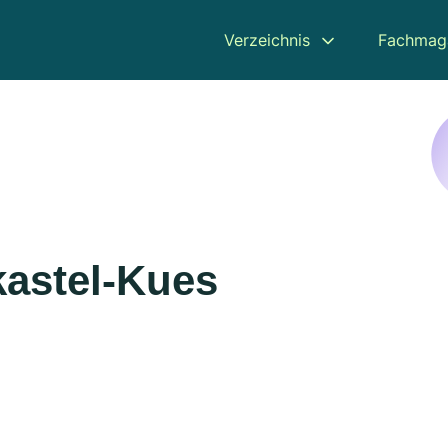
Verzeichnis
Fachmag
kastel-Kues