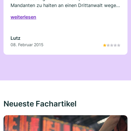
Mandanten zu halten an einen Drittanwalt wegen
einem Seminarbesuch weiter. Absolut
weiterlesen
unverantwortlich und nicht zu empfehlen.
Lutz
08. Februar 2015
Neueste Fachartikel