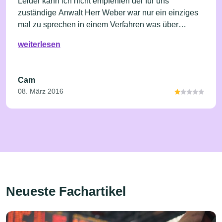
Leider kann ich nicht empfehlen der für uns
zuständige Anwalt Herr Weber war nur ein einziges
mal zu sprechen in einem Verfahren was über
Monate ging man wird weder zurückgerufen noch
weiterlesen
sonst was, Mails bleiben unbeantwortet man hat am
Ende nur die Kosten auf meine letzte mail warte ich
nun seit über einem Jahr auf einen antwort
Cam
08. März 2016
Neueste Fachartikel