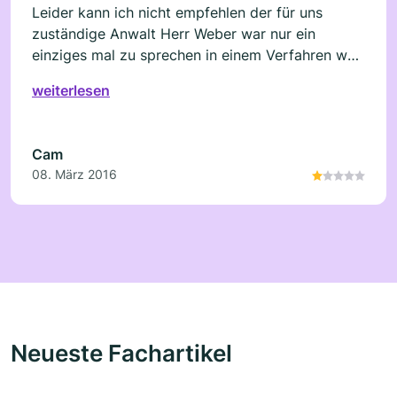
Leider kann ich nicht empfehlen der für uns
zuständige Anwalt Herr Weber war nur ein
einziges mal zu sprechen in einem Verfahren was
über Monate ging man wird weder zurückgerufen
weiterlesen
noch sonst was, Mails bleiben unbeantwortet
man hat am Ende nur die Kosten auf meine letzte
mail warte ich nun seit über einem Jahr auf einen
Cam
antwort
08. März 2016
Neueste Fachartikel