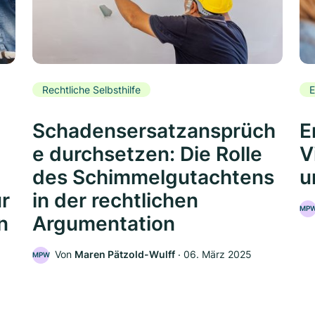
Rechtliche Selbsthilfe
E
Schadensersatzansprüch
E
e durchsetzen: Die Rolle
V
des Schimmelgutachtens
u
ür
in der rechtlichen
MP
n
Argumentation
Von
Maren Pätzold-Wulff
‧
06. März 2025
MPW