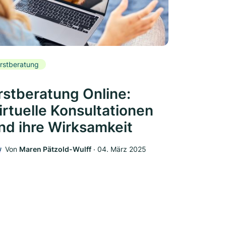
rstberatung
rstberatung Online:
irtuelle Konsultationen
nd ihre Wirksamkeit
Von
Maren Pätzold-Wulff
‧
04. März 2025
W