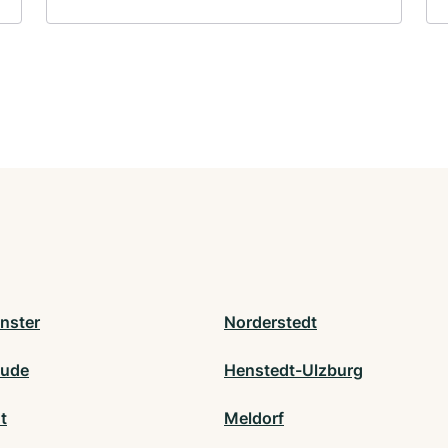
nster
Norderstedt
hude
Henstedt-Ulzburg
t
Meldorf