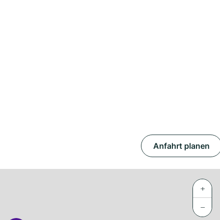
Anfahrt planen
+
−