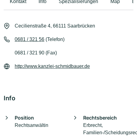
Kontakt
Info
Spezialisierungen
Map
B
Cecilienstraße 4, 66111 Saarbrücken
0681 / 321 56
(Telefon)
0681 / 321 90 (Fax)
http://www.kanzlei-schmidbauer.de
Info
Position
Rechtsbereich
Rechtsanwältin
Erbrecht,
Familien-/Scheidungsrec