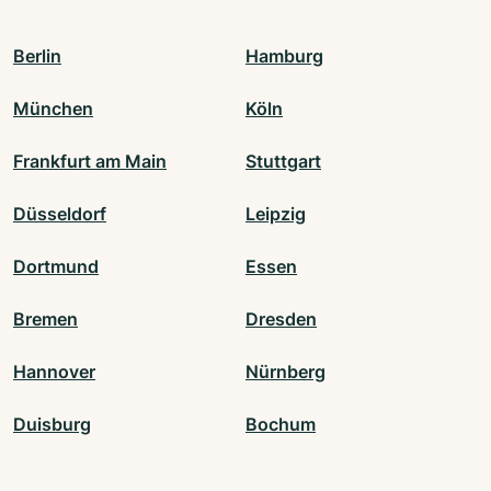
Berlin
Hamburg
München
Köln
Frankfurt am Main
Stuttgart
Düsseldorf
Leipzig
Dortmund
Essen
Bremen
Dresden
Hannover
Nürnberg
Duisburg
Bochum