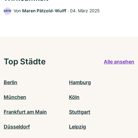
Von
Maren Pätzold-Wulff
‧
04. März 2025
MPW
Top Städte
Alle ansehen
Berlin
Hamburg
München
Köln
Frankfurt am Main
Stuttgart
Düsseldorf
Leipzig