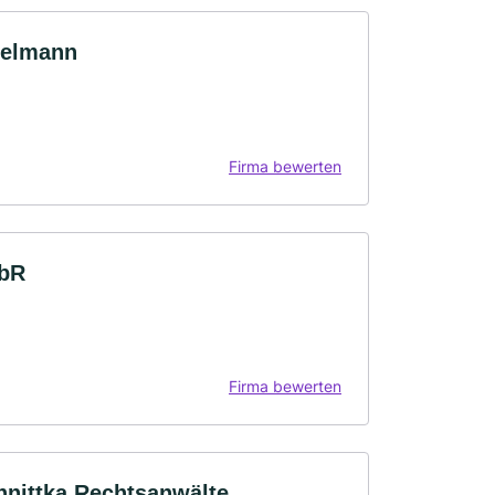
zelmann
Firma bewerten
GbR
Firma bewerten
chnittka Rechtsanwälte