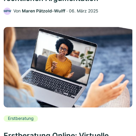
Von
Maren Pätzold-Wulff
‧
06. März 2025
MPW
Erstberatung
Erstberatung Online: Virtuelle