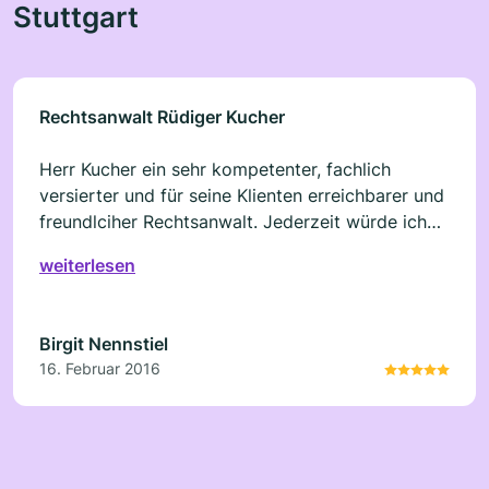
Stuttgart
Rechtsanwalt Rüdiger Kucher
Herr Kucher ein sehr kompetenter, fachlich
versierter und für seine Klienten erreichbarer und
freundlciher Rechtsanwalt. Jederzeit würde ich
mein vertrauen wieder Herrn Kucher
weiterlesen
aussprechen.
Birgit Nennstiel
16. Februar 2016