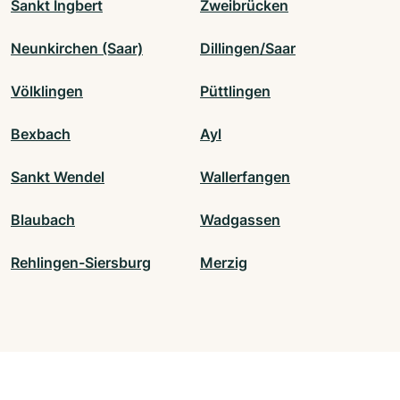
Sankt Ingbert
Zweibrücken
Neunkirchen (Saar)
Dillingen/Saar
Völklingen
Püttlingen
Bexbach
Ayl
Sankt Wendel
Wallerfangen
Blaubach
Wadgassen
Rehlingen-Siersburg
Merzig