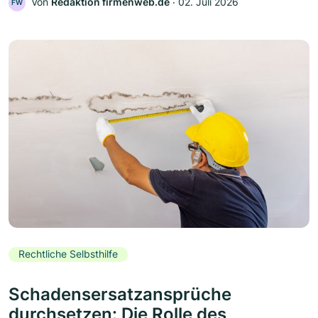
Von
Redaktion firmenweb.de
‧
02. Juli 2026
FW
Rechtliche Selbsthilfe
Schadensersatzansprüche
durchsetzen: Die Rolle des